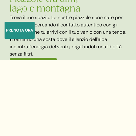
lago e montagna
Trova il tuo spazio. Le nostre piazzole sono nate per
chi viaggia cercando il contatto autentico con gli
PRENOTA ORA
elementi. Che tu arrivi con il tuo van o con una tenda,
ti offriamo una sosta dove il silenzio dell’alba
incontra l’energia del vento, regalandoti una libertà
senza filtri.
Scopri di più