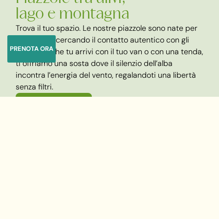
lago e montagna
Trova il tuo spazio. Le nostre piazzole sono nate per
chi viaggia cercando il contatto autentico con gli
PRENOTA ORA
elementi. Che tu arrivi con il tuo van o con una tenda,
ti offriamo una sosta dove il silenzio dell’alba
incontra l’energia del vento, regalandoti una libertà
senza filtri.
Scopri di più